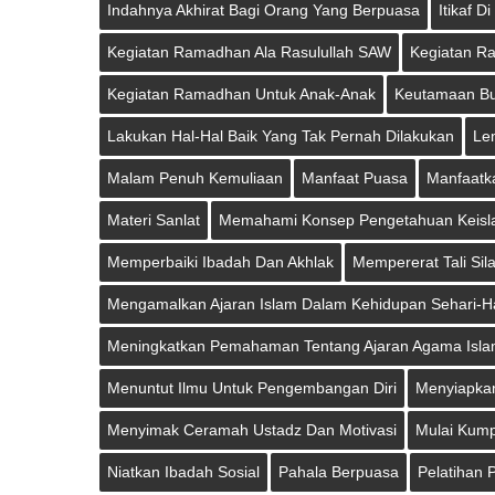
Indahnya Akhirat Bagi Orang Yang Berpuasa
Itikaf D
Kegiatan Ramadhan Ala Rasulullah SAW
Kegiatan R
Kegiatan Ramadhan Untuk Anak-Anak
Keutamaan B
Lakukan Hal-Hal Baik Yang Tak Pernah Dilakukan
Le
Malam Penuh Kemuliaan
Manfaat Puasa
Manfaatka
Materi Sanlat
Memahami Konsep Pengetahuan Keisla
Memperbaiki Ibadah Dan Akhlak
Mempererat Tali Sil
Mengamalkan Ajaran Islam Dalam Kehidupan Sehari-Ha
Meningkatkan Pemahaman Tentang Ajaran Agama Isl
Menuntut Ilmu Untuk Pengembangan Diri
Menyiapka
Menyimak Ceramah Ustadz Dan Motivasi
Mulai Kump
Niatkan Ibadah Sosial
Pahala Berpuasa
Pelatihan