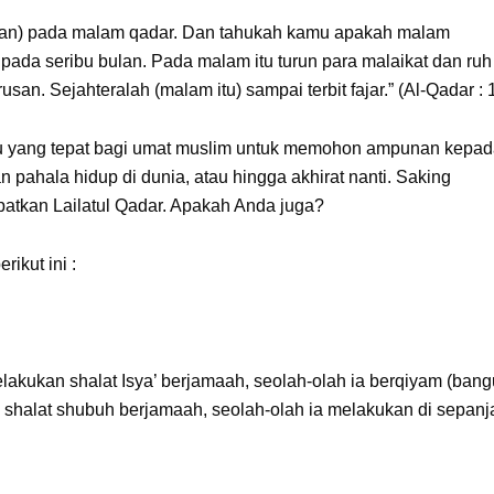
ran) pada malam qadar. Dan tahukah kamu apakah malam
ipada seribu bulan. Pada malam itu turun para malaikat dan ruh
san. Sejahteralah (malam itu) sampai terbit fajar.” (Al-Qadar : 
tu yang tepat bagi umat muslim untuk memohon ampunan kepa
pahala hidup di dunia, atau hingga akhirat nanti. Saking
atkan Lailatul Qadar. Apakah Anda juga?
ikut ini :
akukan shalat Isya’ berjamaah, seolah-olah ia berqiyam (ban
shalat shubuh berjamaah, seolah-olah ia melakukan di sepan