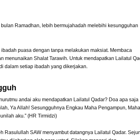
dari bulan Ramadhan, lebih bermujahadah melebihi kesungguhan
n ibadah puasa dengan tanpa melakukan maksiat. Membaca
 menunaikan Shalat Tarawih. Untuk mendapatkan Lailatul Qa
i dalam setiap ibadah yang dikerjakan.
gguh
enurutmu andai aku mendapatkan Lailatul Qadar? Doa apa saja
anlah, Ya Allah! Sesungguhnya Engkau Maha Pengampun, Mah
ilah aku.” (HR Tirmidzi)
leh Rasulullah SAW menyambut datangnya Lailatul Qadar. Seju