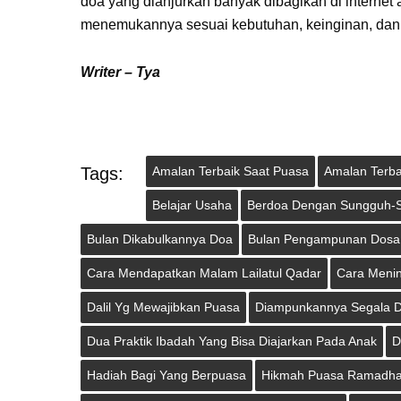
doa yang dianjurkan banyak dibagikan di internet 
menemukannya sesuai kebutuhan, keinginan, dan
Writer – Tya
Tags:
Amalan Terbaik Saat Puasa
Amalan Terb
Belajar Usaha
Berdoa Dengan Sungguh-
Bulan Dikabulkannya Doa
Bulan Pengampunan Dosa
Cara Mendapatkan Malam Lailatul Qadar
Cara Menin
Dalil Yg Mewajibkan Puasa
Diampunkannya Segala 
Dua Praktik Ibadah Yang Bisa Diajarkan Pada Anak
D
Hadiah Bagi Yang Berpuasa
Hikmah Puasa Ramadha