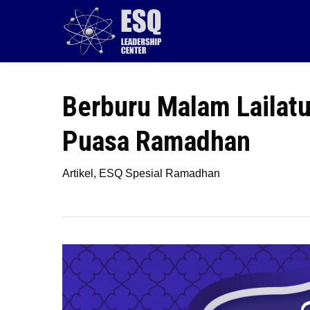
Skip
to
main
content
Berburu Malam Lailatul
Puasa Ramadhan
Artikel
,
ESQ Spesial Ramadhan