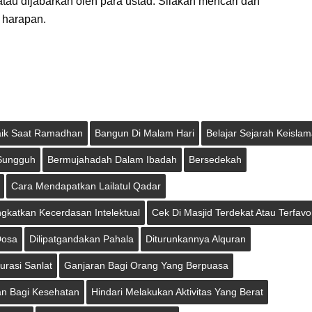
atau dijabarkan oleh para ustad. Silakan mencari dan
 harapan.
aik Saat Ramadhan
Bangun Di Malam Hari
Belajar Sejarah Keisla
Sungguh
Bermujahadah Dalam Ibadah
Bersedekah
Cara Mendapatkan Lailatul Qadar
gkatkan Kecerdasan Intelektual
Cek Di Masjid Terdekat Atau Terfavor
Dosa
Dilipatgandakan Pahala
Diturunkannya Alquran
urasi Sanlat
Ganjaran Bagi Orang Yang Berpuasa
n Bagi Kesehatan
Hindari Melakukan Aktivitas Yang Berat