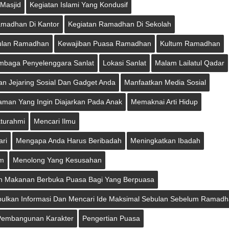
i Masjid
Kegiatan Islami Yang Kondusif
amadhan Di Kantor
Kegiatan Ramadhan Di Sekolah
ulan Ramadhan
Kewajiban Puasa Ramadhan
Kultum Ramadhan
mbaga Penyelenggara Sanlat
Lokasi Sanlat
Malam Lailatul Qadar
n Jejaring Sosial Dan Gadget Anda
Manfaatkan Media Sosial
man Yang Ingin Diajarkan Pada Anak
Memaknai Arti Hidup
aturahmi
Mencari Ilmu
ri
Mengapa Anda Harus Beribadah
Meningkatkan Ibadah
am
Menolong Yang Kesusahan
n Makanan Berbuka Puasa Bagi Yang Berpuasa
ulkan Informasi Dan Mencari Ide Maksimal Sebulan Sebelum Ramad
 Pembangunan Karakter
Pengertian Puasa