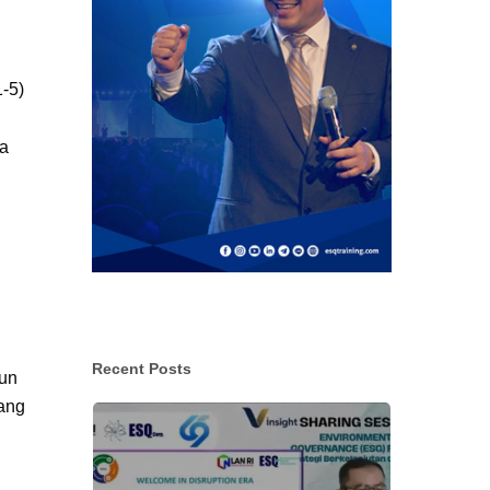
1-5)
da
Recent Posts
gun
jang