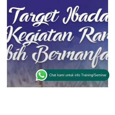
Menyusun
Kegiatan
Ramadhan
Kaya
Manfaat
Chat kami untuk info Training/Seminar