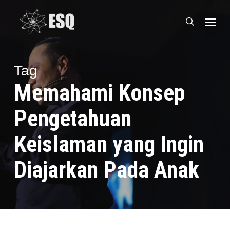
Skip
Menu
to
search
main
content
Tag
Memahami Konsep
Pengetahuan
Keislaman yang Ingin
Diajarkan Pada Anak