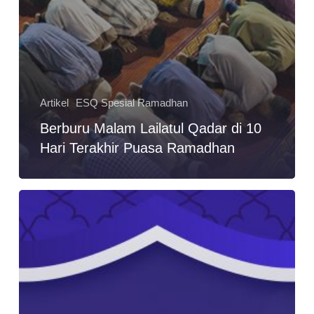
Artikel
ESQ Spesial Ramadhan
Berburu Malam Lailatul Qadar di 10
Hari Terakhir Puasa Ramadhan
6
Target
Ibadah
yang
Akan
Membantu
Anda