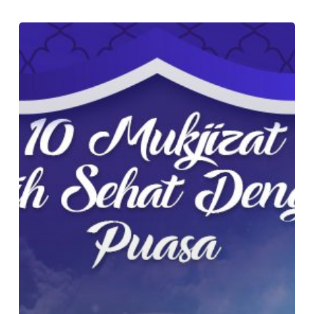
10
Mukjizat
Menjadi
Lebih
Sehat
dengan
Puasa