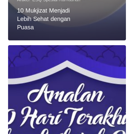
10 Mukjizat Menjadi
Lebih Sehat dengan
Puasa
Berburu
Malam
Lailatul
Qadar
di
10
Hari
Terakhir
Puasa
Ramadhan