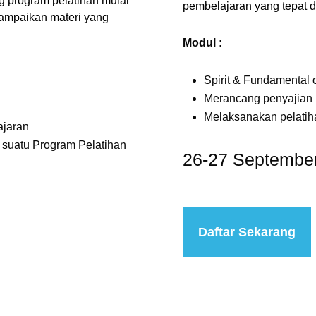
g program pelatihan mulai
pembelajaran yang tepat 
ampaikan materi yang
Modul :
Spirit & Fundamental o
Merancang penyajian m
Melaksanakan pelatih
ajaran
 suatu Program Pelatihan
26-27 Septembe
Daftar Sekarang