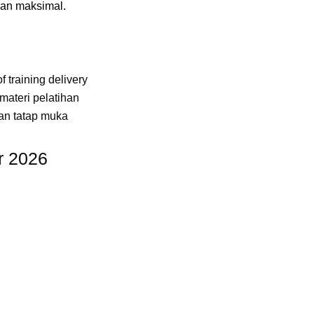
dan maksimal.
f training delivery
ateri pelatihan
an tatap muka
r 2026