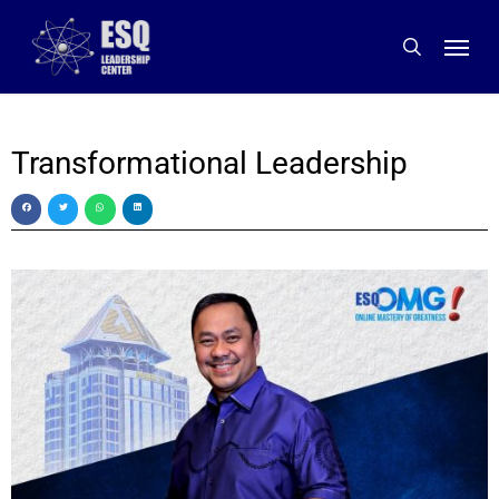
Skip
to
main
content
Transformational Leadership