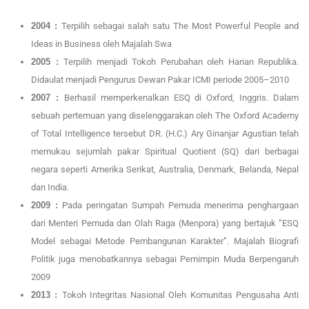
2004 :
Terpilih sebagai salah satu The Most Powerful People and
Ideas in Business oleh Majalah Swa
2005 :
Terpilih menjadi Tokoh Perubahan oleh Harian Republika.
Didaulat menjadi Pengurus Dewan Pakar ICMI periode 2005–2010
2007 :
Berhasil memperkenalkan ESQ di Oxford, Inggris. Dalam
sebuah pertemuan yang diselenggarakan oleh The Oxford Academy
of Total Intelligence tersebut DR. (H.C.) Ary Ginanjar Agustian telah
memukau sejumlah pakar Spiritual Quotient (SQ) dari berbagai
negara seperti Amerika Serikat, Australia, Denmark, Belanda, Nepal
dan India.
2009 :
Pada peringatan Sumpah Pemuda menerima penghargaan
dari Menteri Pemuda dan Olah Raga (Menpora) yang bertajuk “ESQ
Model sebagai Metode Pembangunan Karakter”. Majalah Biografi
Politik juga menobatkannya sebagai Pemimpin Muda Berpengaruh
2009
2013 :
Tokoh Integritas Nasional Oleh Komunitas Pengusaha Anti