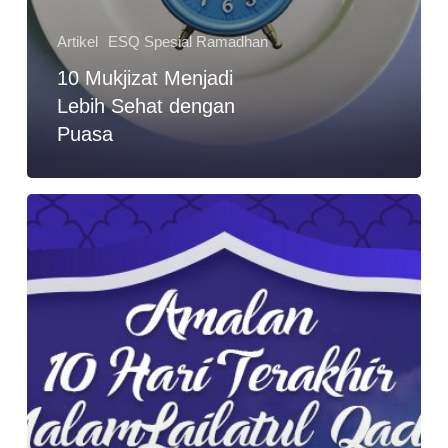
Artikel
ESQ Spesial Ramadhan
10 Mukjizat Menjadi
Lebih Sehat dengan
Puasa
Berburu
Malam
Lailatul
Qadar
di
10
Hari
Terakhir
Puasa
Ramadhan