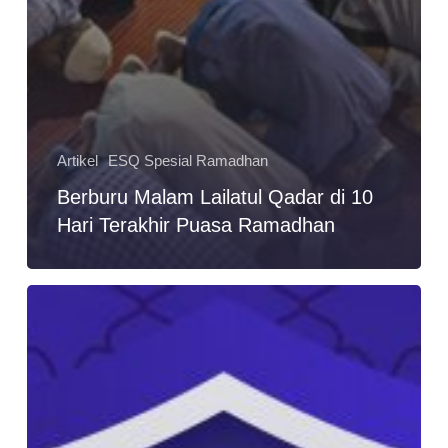
Artikel
ESQ Spesial Ramadhan
Berburu Malam Lailatul Qadar di 10
Hari Terakhir Puasa Ramadhan
6
Target
Ibadah
yang
Akan
Membantu