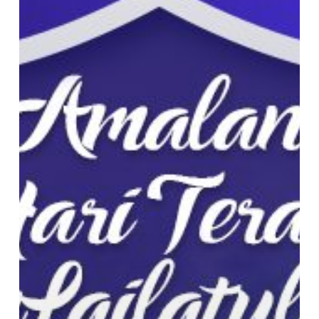
10
Hari
Terakhir
Puasa
Ramadhan