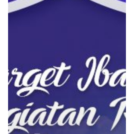
Anda
Menyusun
Kegiatan
Ramadhan
Kaya
Manfaat