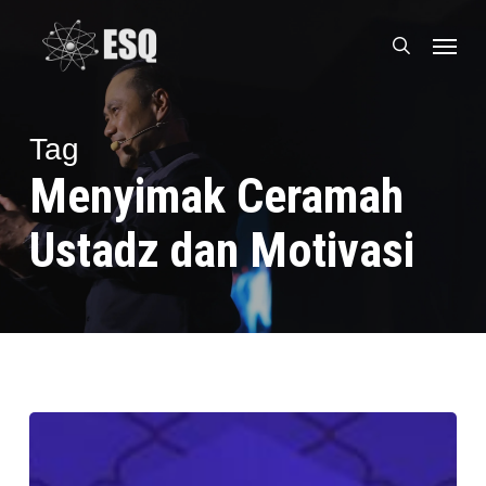
Skip
Menu
to
search
main
content
Tag
Menyimak Ceramah
Ustadz dan Motivasi
10
Mukjizat
Menjadi