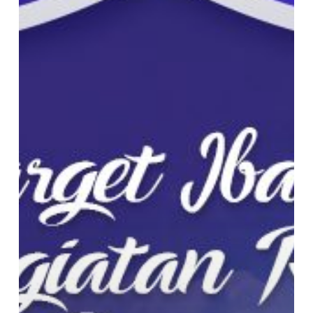
Anda
Menyusun
Kegiatan
Ramadhan
Kaya
Manfaat