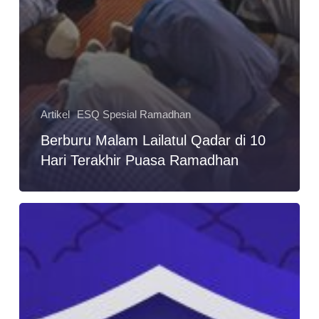
Artikel
ESQ Spesial Ramadhan
Berburu Malam Lailatul Qadar di 10
Hari Terakhir Puasa Ramadhan
6
Target
Ibadah
yang
Akan
Membantu