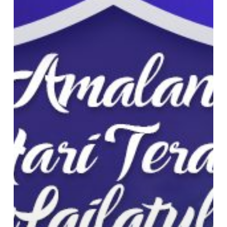
10
Hari
Terakhir
Puasa
Ramadhan