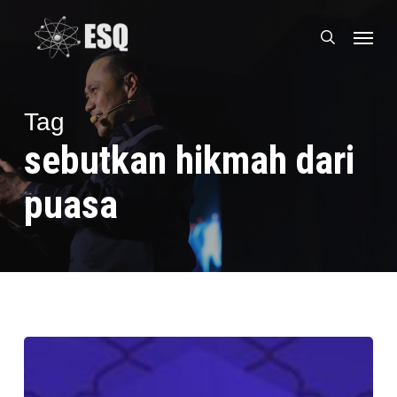
Skip
Menu
to
search
main
content
Tag
sebutkan hikmah dari
puasa
10
Mukjizat
Menjadi