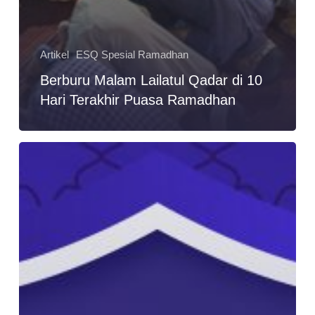
Artikel
ESQ Spesial Ramadhan
Berburu Malam Lailatul Qadar di 10
Hari Terakhir Puasa Ramadhan
6
Target
Ibadah
yang
Akan
Membantu
Anda
Menyusun
Kegiatan
Ramadhan