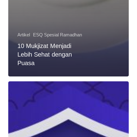
Artikel
ESQ Spesial Ramadhan
10 Mukjizat Menjadi
Lebih Sehat dengan
Puasa
Berburu
Malam
Lailatul
Qadar
di
10
Hari