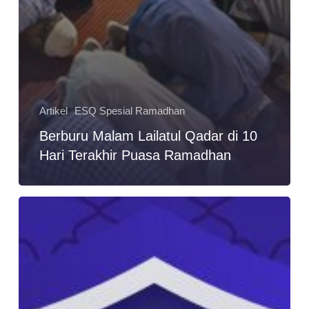
Artikel
ESQ Spesial Ramadhan
Berburu Malam Lailatul Qadar di 10
Hari Terakhir Puasa Ramadhan
6
Target
Ibadah
yang
Akan
Membantu