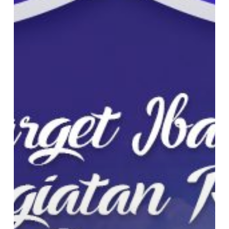
Anda
Menyusun
Kegiatan
Ramadhan
Kaya
Manfaat