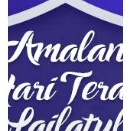
10
Hari
Terakhir
Puasa
Ramadhan