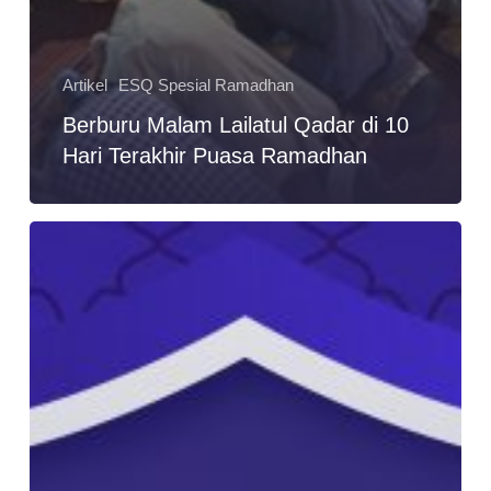
Artikel
ESQ Spesial Ramadhan
Berburu Malam Lailatul Qadar di 10
Hari Terakhir Puasa Ramadhan
6
Target
Ibadah
yang
Akan
Membantu
Anda
Menyusun
Kegiatan
Ramadhan