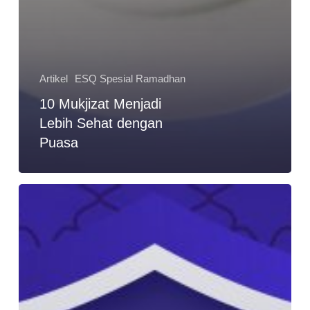
Artikel
ESQ Spesial Ramadhan
10 Mukjizat Menjadi
Lebih Sehat dengan
Puasa
Berburu
Malam
Lailatul
Qadar
di
10
Hari