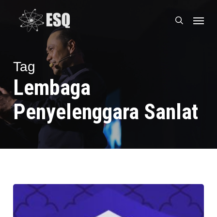
Skip
Menu
to
search
main
content
Tag
Lembaga
Penyelenggara Sanlat
10
Mukjizat
Menjadi