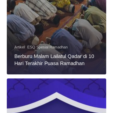
Artikel
ESQ Spesial Ramadhan
Berburu Malam Lailatul Qadar di 10
Hari Terakhir Puasa Ramadhan
6
Target
Ibadah
yang
Akan