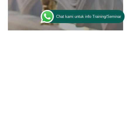
Chat kami untuk info Training/Seminar
Artikel
ESQ Spesial Ramadhan
6 Target Ibadah yang Akan
Membantu Anda Menyusun Kegiatan
Ramadhan Kaya Manfaat