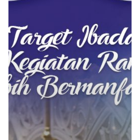
Membantu
Anda
Menyusun
Kegiatan
Ramadhan
Kaya
Manfaat