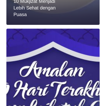
10 Mukjizat Menjadi
Lebih Sehat dengan
Puasa
Berburu
Malam
Lailatul
Qadar
di
10
Hari
Terakhir
Puasa
Ramadhan