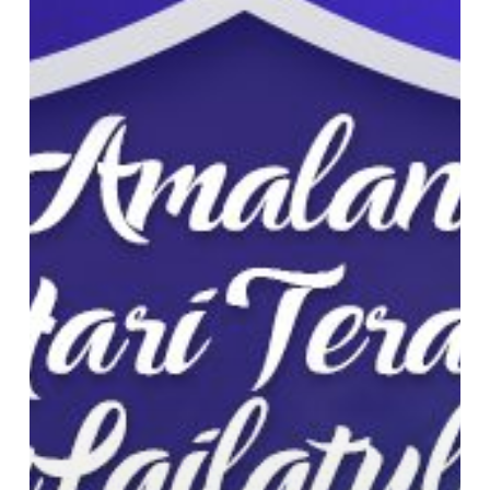
10
Hari
Terakhir
Puasa
Ramadhan