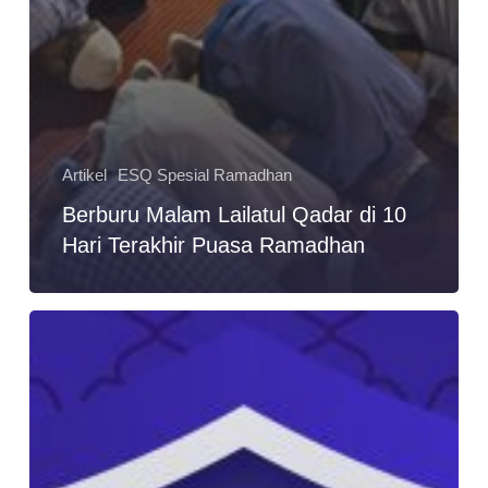
Artikel
ESQ Spesial Ramadhan
Berburu Malam Lailatul Qadar di 10
Hari Terakhir Puasa Ramadhan
6
Target
Ibadah
yang
Akan
Membantu