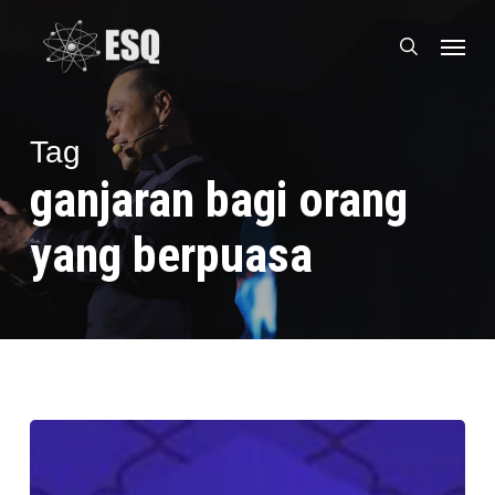
Skip
Menu
to
search
main
content
Tag
ganjaran bagi orang
yang berpuasa
10
Mukjizat
Menjadi