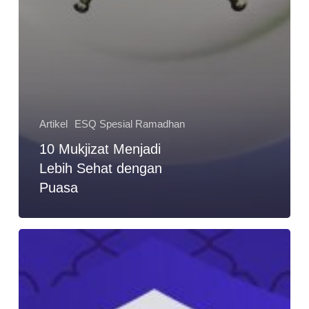
Artikel
ESQ Spesial Ramadhan
10 Mukjizat Menjadi
Lebih Sehat dengan
Puasa
Berburu
Malam
Lailatul
Qadar
di