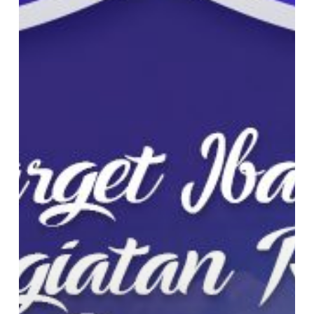
Anda
Menyusun
Kegiatan
Ramadhan
Kaya
Manfaat