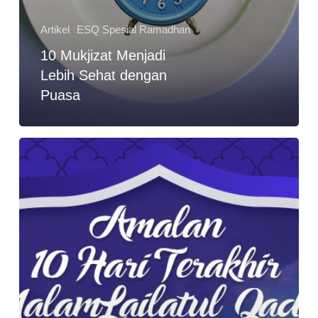
Artikel
ESQ Spesial Ramadhan
10 Mukjizat Menjadi
Lebih Sehat dengan
Puasa
Berburu
Malam
Lailatul
Qadar
di
10
Hari
Terakhir
Puasa
Ramadhan