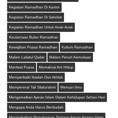
Kegiatan Ramadhan Di Kantor
Kegiatan Ramadhan Di Sekolah
Kegiatan Ramadhan Untuk Anak-Anak
Keutamaan Bulan Ramadhan
Kewajiban Puasa Ramadhan
Kultum Ramadhan
Malam Lailatul Qadar
Malam Penuh Kemuliaan
Manfaat Puasa
Memaknai Arti Hidup
Memperbaiki Ibadah Dan Akhlak
Mempererat Tali Silaturahmi
Mencari Ilmu
Mengamalkan Ajaran Islam Dalam Kehidupan Sehari-Hari
Mengapa Anda Harus Beribadah
Meningkatkan Pemahaman Tentang Ajaran Agama Islam