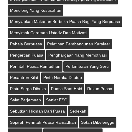
Menolong Yang Kesusahan
Menyiapkan Makanan Berbuka Puasa Bagi Yang Berpuasa
Menyimak Ceramah Ustadz Dan Motivasi
Pahala Berpuasa
Pelatihan Pembangunan Karakter
Pengertian Puasa
Penghargaan Yang Memotivasi
Perintah Puasa Ramadhan
Perlombaan Yang Seru
Pesantren Kilat
Pintu Neraka Ditutup
Pintu Surga Dibuka
Puasa Saat Haid
Rukun Puasa
Salat Berjamaah
Sanlat ESQ
Sebutkan Hikmah Dari Puasa
Sedekah
Sejarah Perintah Puasa Ramadhan
Setan Dibelenggu