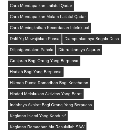
Cara Mendapatkan Lailatul Qadar
Cara Mendapatkan Malam Lailatul Qadar
Cara Meningkatkan Kecerdasan Intelektual
Dalil Yg Mewajibkan Puasa
Diampunkannya Segala Dosa
Dilipatgandakan Pahala
Diturunkannya Alquran
Ganjaran Bagi Orang Yang Berpuasa
Hadiah Bagi Yang Berpuasa
Hikmah Puasa Ramadhan Bagi Kesehatan
Hindari Melakukan Aktivitas Yang Berat
Indahnya Akhirat Bagi Orang Yang Berpuasa
Kegiatan Islami Yang Kondusif
Kegiatan Ramadhan Ala Rasulullah SAW