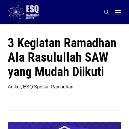
Skip
Menu
to
search
main
content
3 Kegiatan Ramadhan
Ala Rasulullah SAW
yang Mudah Diikuti
Artikel
,
ESQ Spesial Ramadhan