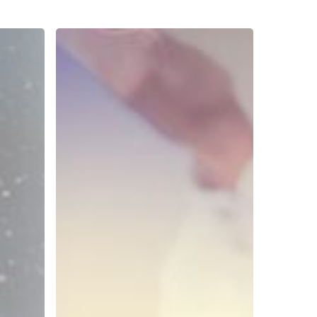
Ajarkan
Kecerdasan
Emosional,
Spiritual
dan
Intelektual
Pada
Anak
Usia
Dini