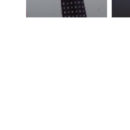
Artikel
Parenting
Karakteristik dan
Cara Melatih
Artik
Kecerdasan
Tr