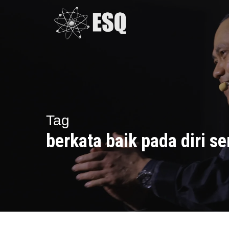
Skip
to
main
content
Tag
berkata baik pada diri se