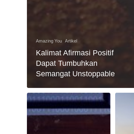
Amazing You
Artikel
Kalimat Afirmasi Positif
Dapat Tumbuhkan
Semangat Unstoppable
Karakteristik
Training
dan
untuk
Cara
Frontline
Melatih
di
Kecerdasan
Era