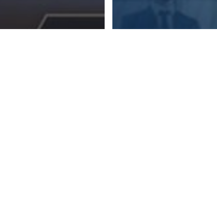
el
Communication
Artikel
Communication
aining untuk
Motivasi Team L