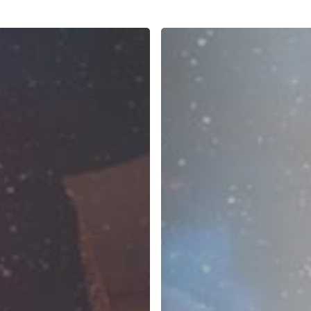
Belajar
Cara
Menjaga
Komitmen,
Learning
Commitment
Jadi
Andalan
Training
The
Amazing
You