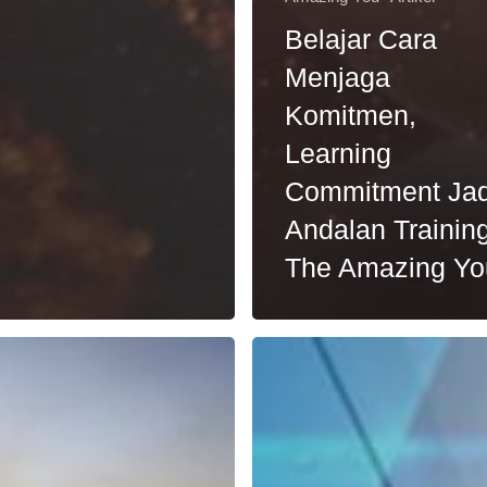
Belajar Cara
Menjaga
Komitmen,
Learning
Commitment Jad
Andalan Trainin
The Amazing Yo
Motivasi
Team
r
Leader
Sales
dan