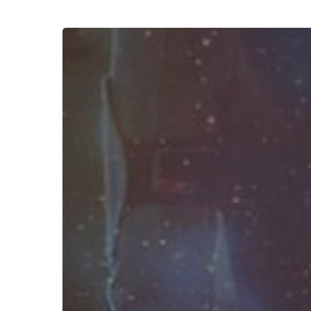
Kalimat
Afirmasi
Positif
Dapat
Tumbuhkan
Semangat
Unstoppable