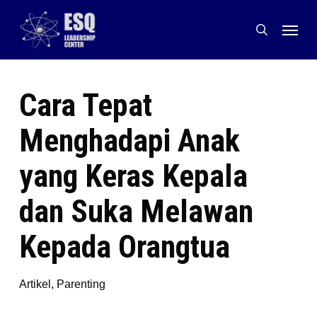
Skip
Menu
to
search
main
content
Cara Tepat
Menghadapi Anak
yang Keras Kepala
dan Suka Melawan
Kepada Orangtua
Artikel
,
Parenting