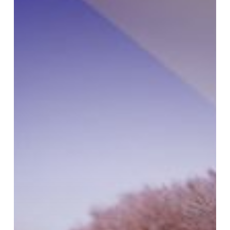
Rasa
Ikhlas
di
Diri
Buah
Hati?