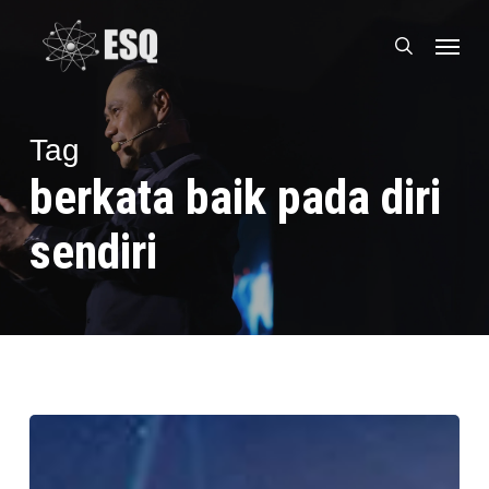
Skip
Menu
to
search
main
content
Tag
berkata baik pada diri
sendiri
Cara
Mempertahankan
Pelanggan