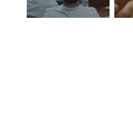
Trai
Ta
Po
se
Training ESQ
Training Leaders
Un
as Coach for
Pe
Managers di PT.
Su