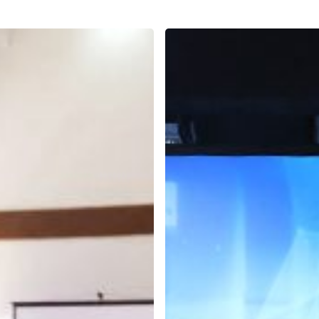
Training
of
Trainer
Skema
3
Lembaga
Sertifikasi
Profesi
Trainer
Indonesia
di
Agustus
2019