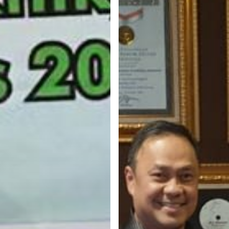
a
Nasional
RI
ke
bangan
ESQ
Group
n