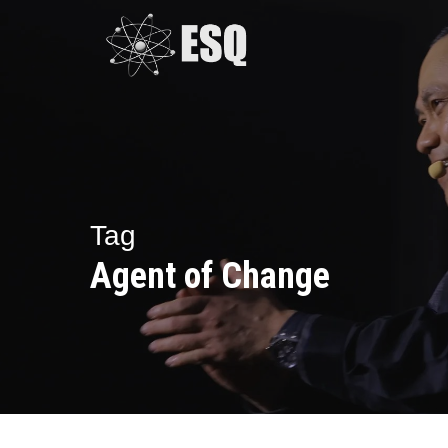
Skip
to
main
content
Tag
Agent of Change