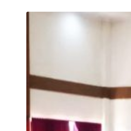
Seminar
Sehari
Bersama
Anak
Batch
1
Lembaga
Pembinaan
Khusus
Anak
(LPKA)
Kementerian
Sosial
di
Agustus
2019