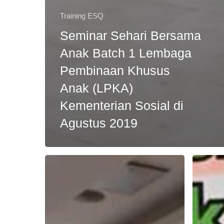
Training ESQ
Seminar Sehari Bersama
Anak Batch 1 Lembaga
Pembinaan Khusus
Anak (LPKA)
Kementerian Sosial di
Agustus 2019
Training
Tandata
Leaders
MoU
as
Politekni
Coach
Negeri
for
seluruh