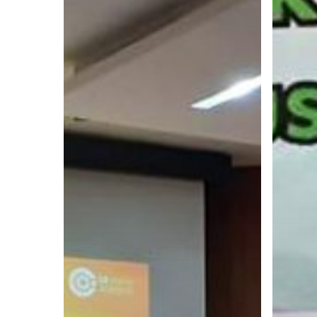
Managers
Indonesi
di
Untuk
PT.
Sinergi
Adhi
Pengem
Karya
Sumber
Batch
Daya
1
Manusia
Agustus
Melalui
2019
Pelatiha
ESQ