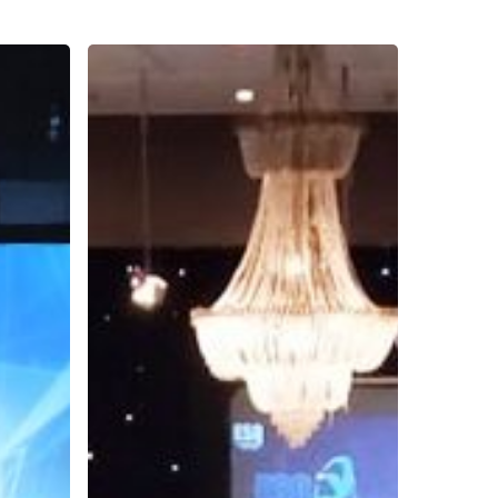
Ribuan
Peserta
Training
Character
Building
for
Future
Leaders
Universitas
Esa
Unggul
di
Agustus
2019