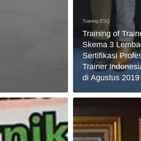
Training ESQ
Training of Train
Skema 3 Lemba
Sertifikasi Profe
Trainer Indonesi
di Agustus 2019
ngan
Kunjungan
3
k
Jenderal
Dewan
Ketahanan