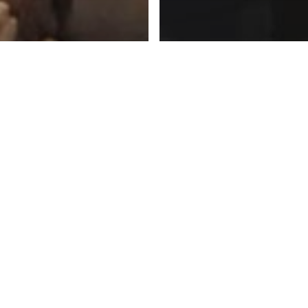
ning ESQ
ndatangan MoU
liteknik Negeri
luruh Indonesia
tuk Sinergi
Training ESQ
ngembangan
Kunjungan 3 Jen
mber Daya
Dewan Ketahan