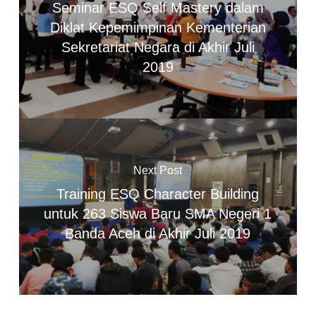
Seminar ESQ Self Mastery dalam
Diklat Kepemimpinan Kementerian
Sekretariat Negara di Akhir Juli
2019
Next Post
Training ESQ Character Building
untuk 263 Siswa Baru SMA Negeri 1
Banda Aceh di Akhir Juli 2019