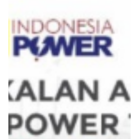
Pada
PT
Indonesia
Power,
Melalui
Culture
Change
Agent
Program