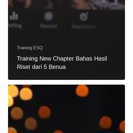
Training ESQ
Training New Chapter Bahas Hasil
Riset dari 5 Benua
Mengenal
Asmaul
Husna
di
Training
New