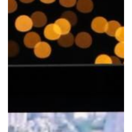
Riset
dari
5
Benua