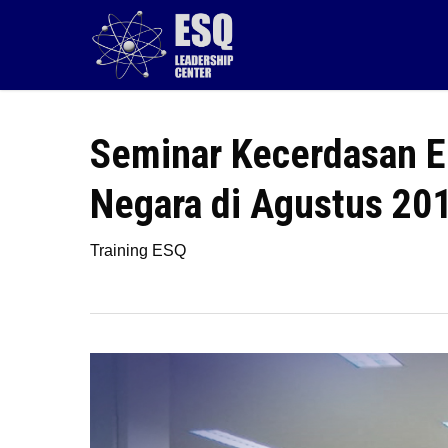
Skip
to
main
content
Seminar Kecerdasan E
Negara di Agustus 20
Training ESQ