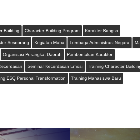
r Building
Character Building Program
Karakter Bangsa
kter Seseorang
Kegiatan Maba
Lembaga Administrasi Negara
M
Organisasi Perangkat Daerah
Pembentukan Karakter
Kecerdasan
Seminar Kecerdasan Emosi
Training Character Buildin
ing ESQ Personal Transformation
Training Mahasiswa Baru