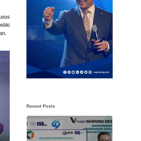
husus
liki
an.
Recent Posts