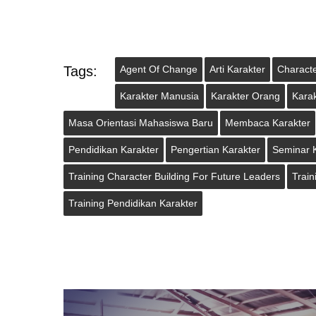
Tags:
Agent Of Change
Arti Karakter
Characte
Karakter Manusia
Karakter Orang
Kara
Masa Orientasi Mahasiswa Baru
Membaca Karakter
Pendidikan Karakter
Pengertian Karakter
Seminar 
Training Character Building For Future Leaders
Train
Training Pendidikan Karakter