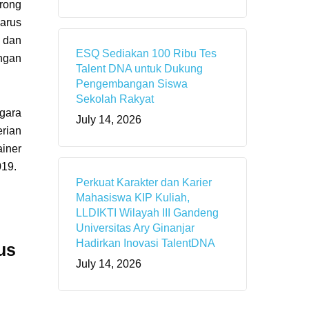
rong
arus
n dan
ESQ Sediakan 100 Ribu Tes
engan
Talent DNA untuk Dukung
Pengembangan Siswa
Sekolah Rakyat
gara
July 14, 2026
erian
ainer
019.
Perkuat Karakter dan Karier
Mahasiswa KIP Kuliah,
LLDIKTI Wilayah III Gandeng
Universitas Ary Ginanjar
Hadirkan Inovasi TalentDNA
us
July 14, 2026