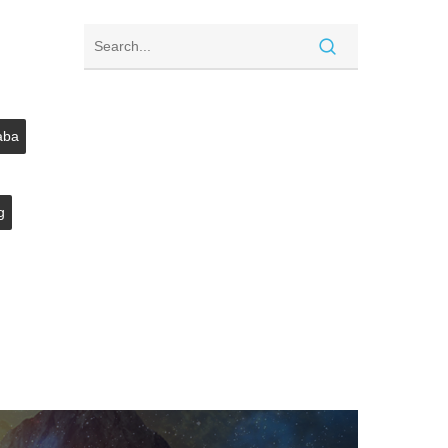
aba
g