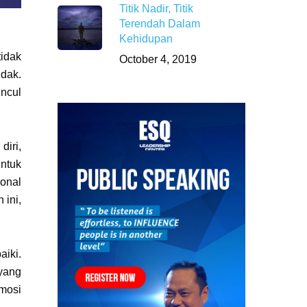
Titik Nadir, Titik
Terendah Dalam
Kehidupan
tidak
October 4, 2019
idak.
ncul
diri,
ntuk
sonal
 ini,
aiki.
yang
mosi