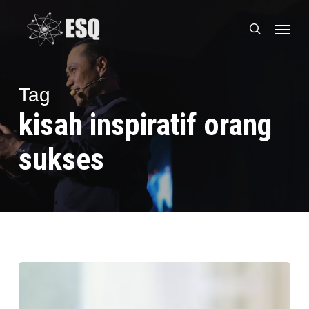
Skip
Menu
to
search
main
content
Tag
kisah inspiratif orang
sukses
Bagaimana
sih
Cara