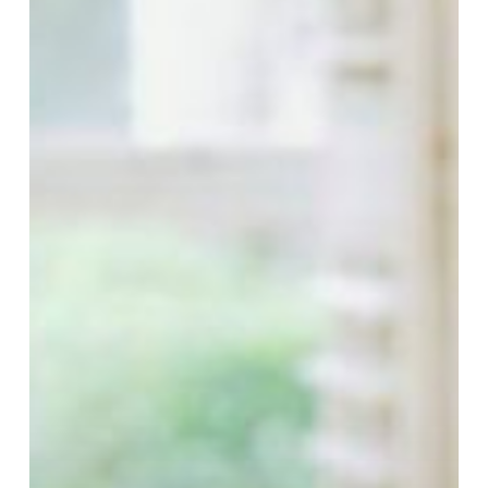
Menjadi
Orangtua
Yang
Hebat..?