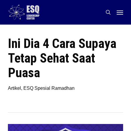
Skip
Menu
to
search
main
content
Ini Dia 4 Cara Supaya
Tetap Sehat Saat
Puasa
Artikel
,
ESQ Spesial Ramadhan