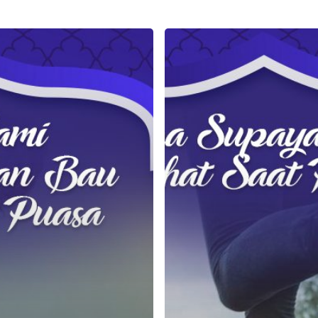
Ini
Dia
4
Cara
Supaya
Tetap
Sehat
Saat
Puasa