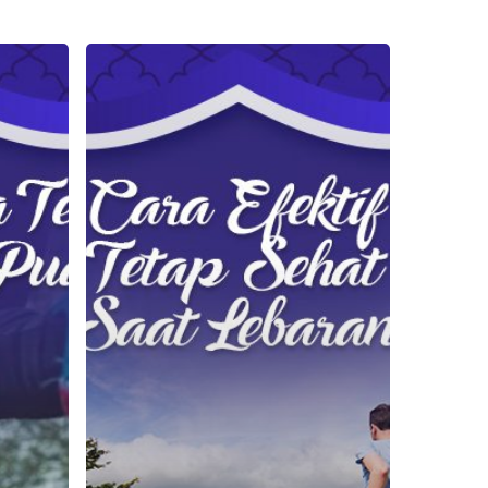
5
Cara
Efektif
Agar
Tetap
Sehat
Saat
Lebaran