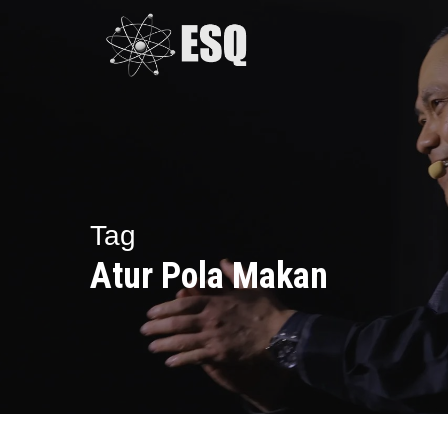
Skip
to
main
content
Tag
Atur Pola Makan