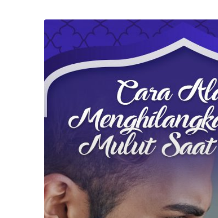
5
Cara
Alami
Menghilangkan
Bau
Mulut
Saat
Puasa