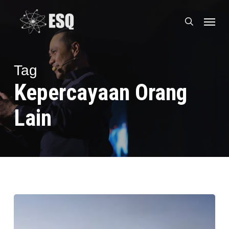
Skip
Menu
to
search
main
content
Tag
Kepercayaan Orang
Lain
Training
untuk
Frontliner