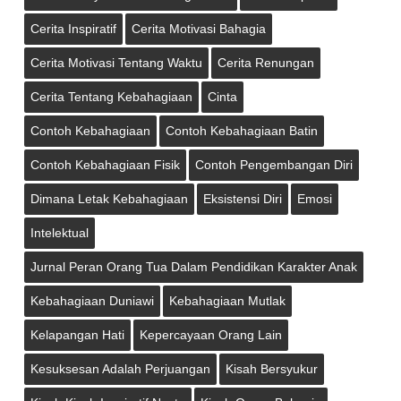
Cerita Inspiratif
Cerita Motivasi Bahagia
Cerita Motivasi Tentang Waktu
Cerita Renungan
Cerita Tentang Kebahagiaan
Cinta
Contoh Kebahagiaan
Contoh Kebahagiaan Batin
Contoh Kebahagiaan Fisik
Contoh Pengembangan Diri
Dimana Letak Kebahagiaan
Eksistensi Diri
Emosi
Intelektual
Jurnal Peran Orang Tua Dalam Pendidikan Karakter Anak
Kebahagiaan Duniawi
Kebahagiaan Mutlak
Kelapangan Hati
Kepercayaan Orang Lain
Kesuksesan Adalah Perjuangan
Kisah Bersyukur