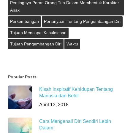
Pentingnya Peran Orang Tua Dalam Membentuk Karakter
Anak
Perkembangan
Pertanyaan Tentang Pengembangan Diri
Tujuan Mencapai Kesuksesan
Tujuan Pengembangan Diri
Waktu
Popular Posts
Kisah Inspiratif Kehidupan Tentang
Manusia dan Botol
April 13, 2018
Cara Mengenali Diri Sendiri Lebih
Dalam