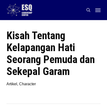
Skip
Menu
to
search
main
content
Kisah Tentang
Kelapangan Hati
Seorang Pemuda dan
Sekepal Garam
Artikel
,
Character