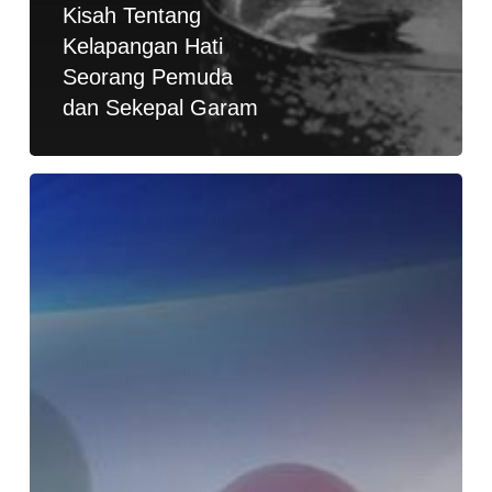
Kisah Tentang
Kelapangan Hati
Seorang Pemuda
dan Sekepal Garam
Pelajaran
Dari
Kisah
Seorang
Pemuda
Dalam
Mencari
Kebahagiaan
Hidup