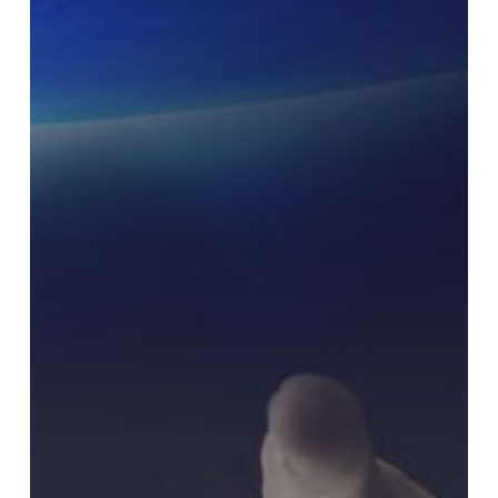
Kebiasaan
Buruk
yang
Bisa
Menyebabkan
Kita
Tidak
Bahagia