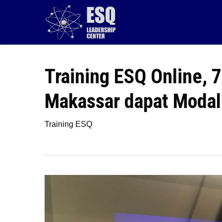
Skip
to
main
content
Training ESQ Online, 
Makassar dapat Modal
Training ESQ