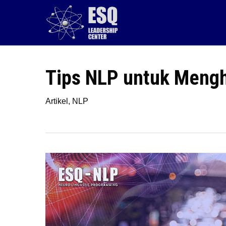
Skip
to
main
content
Tips NLP untuk Menghi
Artikel
,
NLP