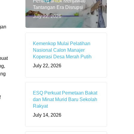
Penting untuk Menjawab
Tantangan Era Disrupsi
July 22, 2026
gan
Kemenkop Mulai Pelatihan
Nasional Calon Manajer
Koperasi Desa Merah Putih
buat
July 22, 2026
ng,
ang
ESQ Perkuat Pemetaan Bakat
f
dan Minat Murid Baru Sekolah
Rakyat
July 14, 2026