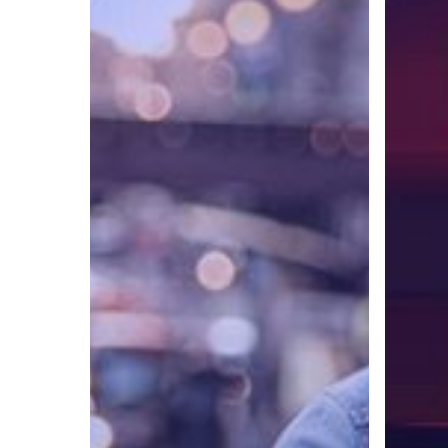
NLP
Mengub
untuk
Pola
Menghilangkan
Pikir
Pikiran
dengan
Negatif
NLP