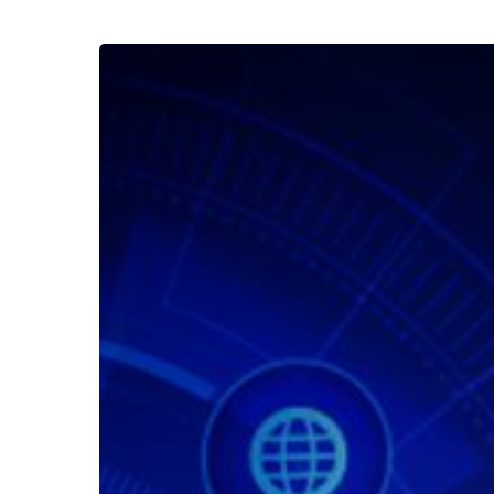
Tuntaskan
Semua
Problematika
Hidup
dengan
NLP