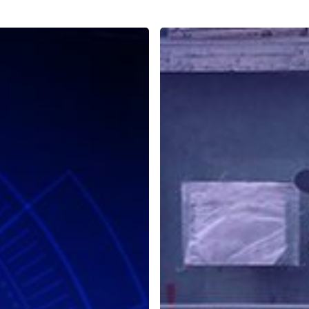
Mengapa
Seorang
Sales
Harus
Belajar
NLP?