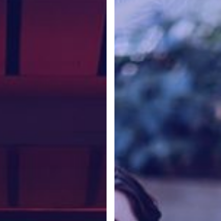
ah
Efektif
Menggunakan
Teknik
NLP