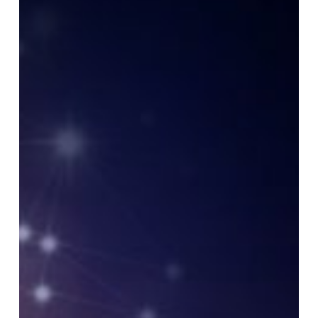
melalui
Teknik
NLP,
Mau
Tahu?