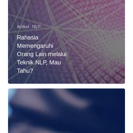
Artikel
NLP
Rahasia
Memengaruhi
Orang Lain melalui
Teknik NLP, Mau
Tahu?
Mau
Ikut
Training
Sales
Marketing
Paling