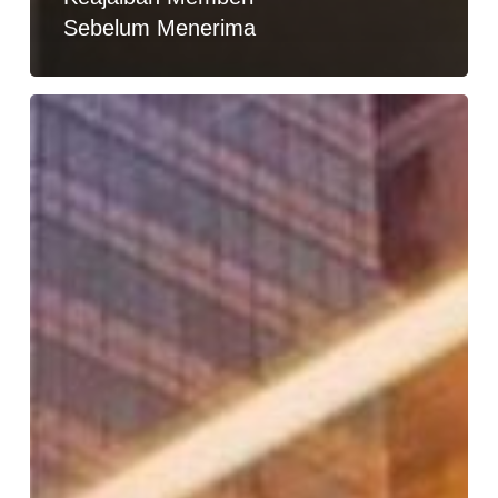
Sebelum Menerima
Yuk
Ubah
Energi
Yang
Terbuang
Sia-
sia
Karena
Emosi
&
Kemarahan,
Menjadi
Energi
Positif…!