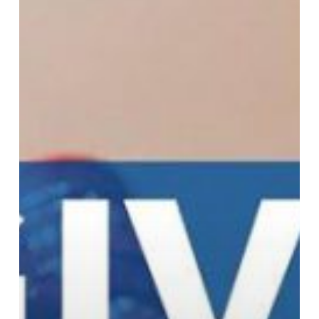
Haji;
Kisah
Inspiratif
Tentang
Keajaiban
Memberi
Sebelum
Menerima