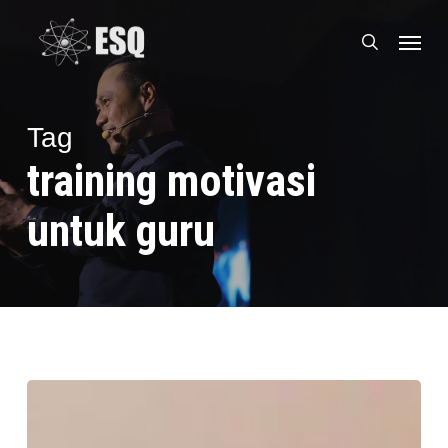
Skip
Menu
to
search
main
content
Tag
training motivasi
untuk guru
Tukang
Gorengan
Naik