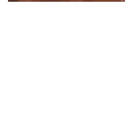
Achievement
Artikel
Filosofi Truk Sampah
Apa
yang