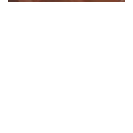
Achievement
Artikel
Filosofi Truk Sampah
Apa
yang