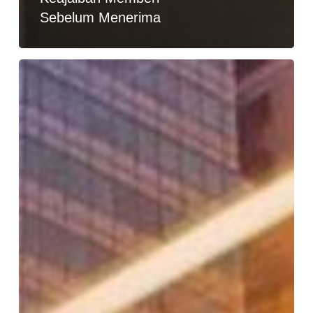
Sebelum Menerima
Yuk
Ubah
Energi
Yang
Terbuang
Sia-
sia
Karena
Emosi
&
Kemarahan,
Menjadi
Energi
Positif…!