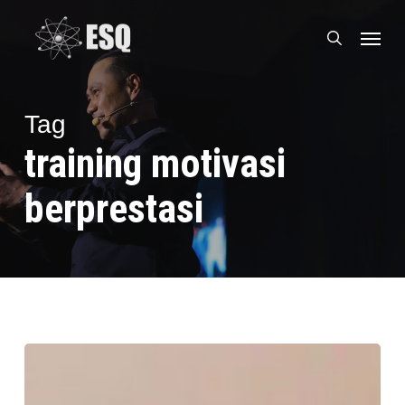
Skip
Menu
to
search
main
content
Tag
training motivasi
berprestasi
Tukang
Gorengan
Naik