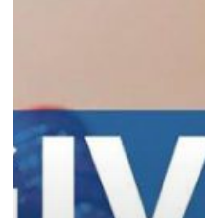
Haji;
Kisah
Inspiratif
Tentang
Keajaiban
Memberi
Sebelum
Menerima