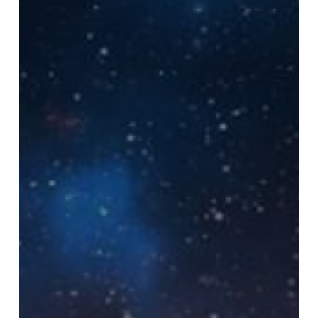
Amazing
You
2020
akan
Dihadiri
25.000
Peserta