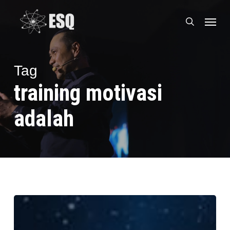
Skip
Menu
to
search
main
content
Tag
training motivasi
adalah
Training
Motivasi
Terbesar