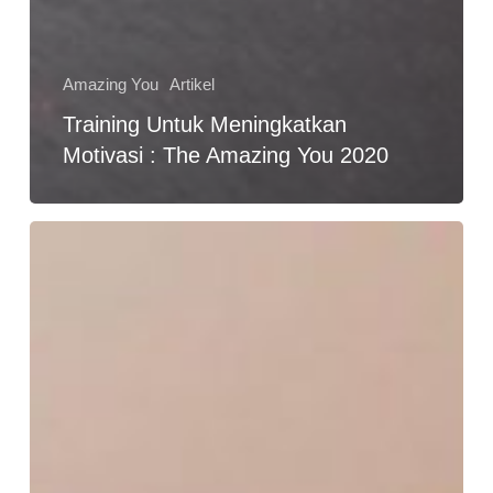
Amazing You
Artikel
Training Untuk Meningkatkan
Motivasi : The Amazing You 2020
Tukang
Gorengan
Naik
Haji;
Kisah
Inspiratif
Tentang
Keajaiban
Memberi
Sebelum