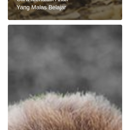
Yang Malas Belajar
Ketika
Anak
Malas
Belajar,
Apa
yang
Anda
Lakukan
?