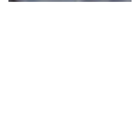
Artikel
Character
Great Family Series
Motivator Anak
Hati-hati, Karena Anak-anak Percaya
Dengan Apapun yang Dikatakan
Orang Tua
ESQ
Parenting