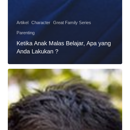
Artikel
Character
Great Family Series
Parenting
Ketika Anak Malas Belajar, Apa yang
Anda Lakukan ?
Hati-
hati,
Karena
Anak-
anak
Percaya
Dengan
Apapun