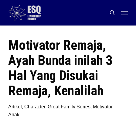
Skip
Menu
to
search
main
content
Motivator Remaja,
Ayah Bunda inilah 3
Hal Yang Disukai
Remaja, Kenalilah
Artikel
,
Character
,
Great Family Series
,
Motivator
Anak