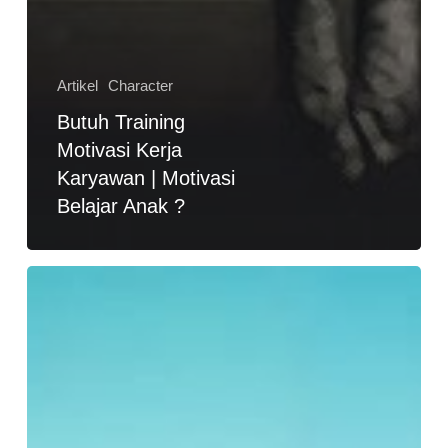
Artikel
Character
Butuh Training
Motivasi Kerja
Karyawan | Motivasi
Belajar Anak ?
5
Sikap
yang
Harus
Dimiliki
Orang
Tua