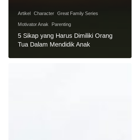
Artikel
Character
Great Family Series
Motivator Anak
Parenting
5 Sikap yang Harus Dimiliki Orang
Tua Dalam Mendidik Anak
Sudahkah
Anda
Jujur
Pada
Diri
Sendiri
?