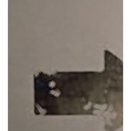
|
Motivasi
Belajar
Anak
?