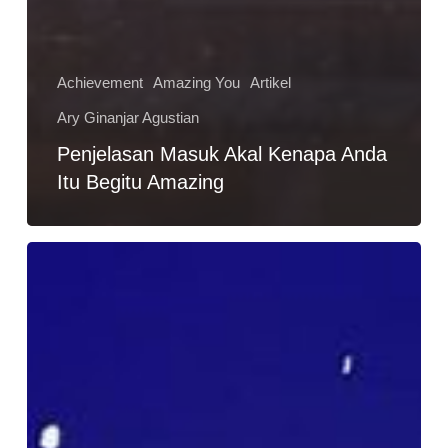
Achievement
Amazing You
Artikel
Ary Ginanjar Agustian
Penjelasan Masuk Akal Kenapa Anda
Itu Begitu Amazing
Penyebab
Kegagalan
Dalam
Hidup
dan
Bagaimana
Cara
Mengubahnya