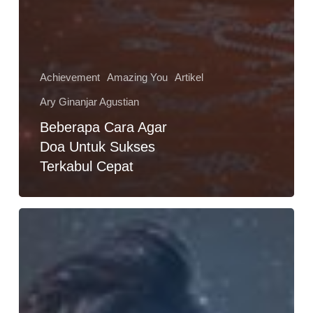
Achievement
Amazing You
Artikel
Ary Ginanjar Agustian
Beberapa Cara Agar
Doa Untuk Sukses
Terkabul Cepat
Penjelasan
Masuk
Akal
Kenapa
Anda
Itu