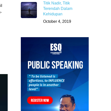
Titik Nadir, Titik
il
Terendah Dalam
-
Kehidupan
October 4, 2019