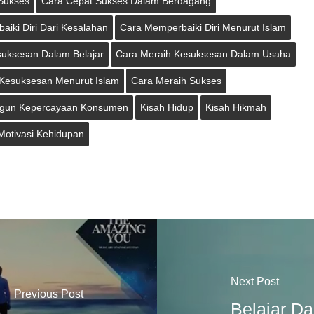
 Sukses
Cara Cepat Sukses Dalam Berdagang
iki Diri Dari Kesalahan
Cara Memperbaiki Diri Menurut Islam
suksesan Dalam Belajar
Cara Meraih Kesuksesan Dalam Usaha
Kesuksesan Menurut Islam
Cara Meraih Sukses
gun Kepercayaan Konsumen
Kisah Hidup
Kisah Hikmah
Motivasi Kehidupan
Next Post
Previous Post
Belajar Da