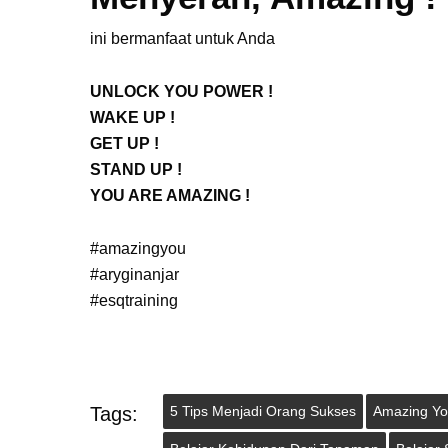
ini bermanfaat untuk Anda
UNLOCK YOU POWER !
WAKE UP !
GET UP !
STAND UP !
YOU ARE AMAZING !
#amazingyou
#aryginanjar
#esqtraining
Tags:
5 Tips Menjadi Orang Sukses
Amazing Y