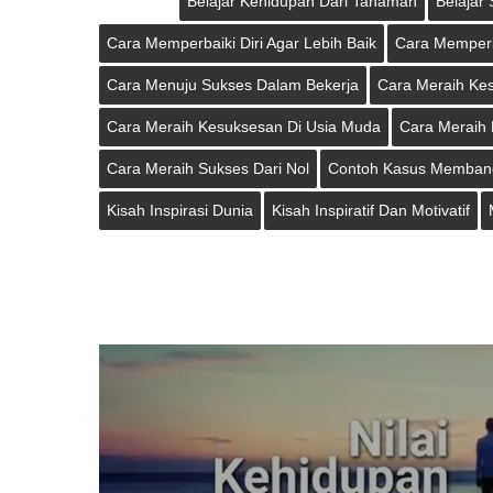
Belajar Kehidupan Dari Tanaman
Belajar
Cara Memperbaiki Diri Agar Lebih Baik
Cara Memperba
Cara Menuju Sukses Dalam Bekerja
Cara Meraih Ke
Cara Meraih Kesuksesan Di Usia Muda
Cara Meraih 
Cara Meraih Sukses Dari Nol
Contoh Kasus Memban
Kisah Inspirasi Dunia
Kisah Inspiratif Dan Motivatif