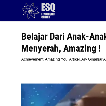
Skip
to
main
content
Belajar Dari Anak-An
Menyerah, Amazing !
Achievement
,
Amazing You
,
Artikel
,
Ary Ginanjar A