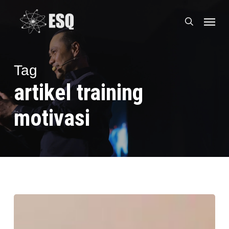
Skip
Menu
to
search
main
content
Tag
artikel training
motivasi
Tukang
Gorengan
Naik