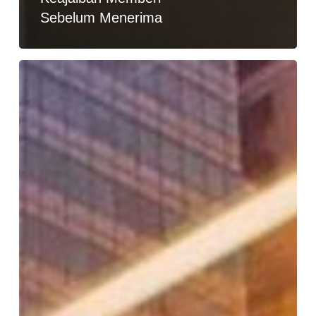
Sebelum Menerima
Yuk
Ubah
Energi
Yang
Terbuang
Sia-
sia
Karena
Emosi
&
Kemarahan,
Menjadi
Energi
Positif…!