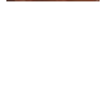
Achievement
Artikel
Filosofi Truk Sampah
Apa
yang