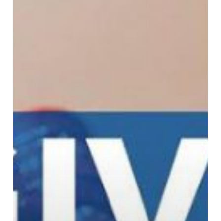
Haji;
Kisah
Inspiratif
Tentang
Keajaiban
Memberi
Sebelum
Menerima