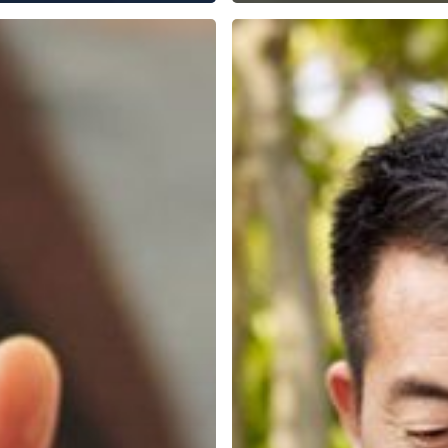
Tips
r
Agar
a,
Anak
Berbuat
Yang
Baik
kan
i