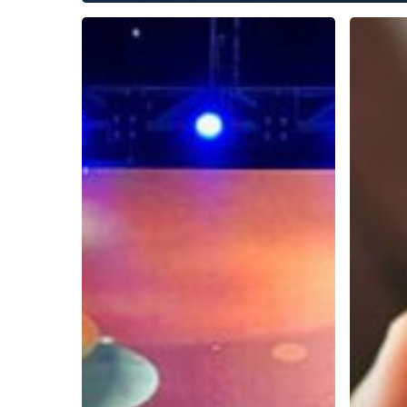
Ketika
Menurut
IQ,
Motivato
EQ,
Indonesi
dan
Ini
SQ
Tips
Bersinergi
Jitu
Memaaf
Orang
yang
Menyakit
Kita