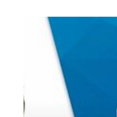
Video
ESQ
Ary
Ginanjar
:
Cara
Menjadi
Sukses