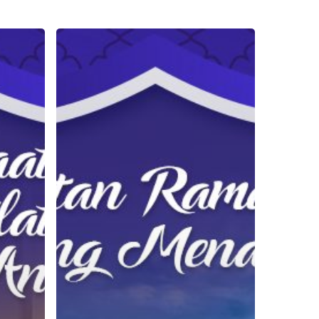
5
Kegiatan
Ramadhan
yang
Menarik
Ini
Bisa
Anda
Terapkan
untuk
Mengisi
Waktu
Luang
Anak,
YukCoba!