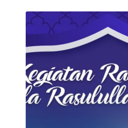
3
Kegiatan
Ramadhan
Ala
Rasulullah
SAW
yang
Mudah
Diikuti