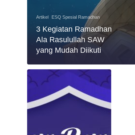
Artikel
ESQ Spesial Ramadhan
3 Kegiatan Ramadhan
Ala Rasulullah SAW
yang Mudah Diikuti
Ingin
Anak
Jadi
Pribadi
Sholeh-
Sholehah,
Mandiri,
dan