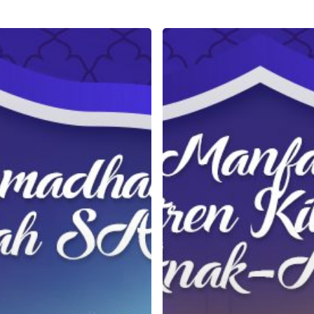
Apa
Sih
Sebenarnya
Manfaat
Pesantren
Kilat
untuk
Anak-
Anak?