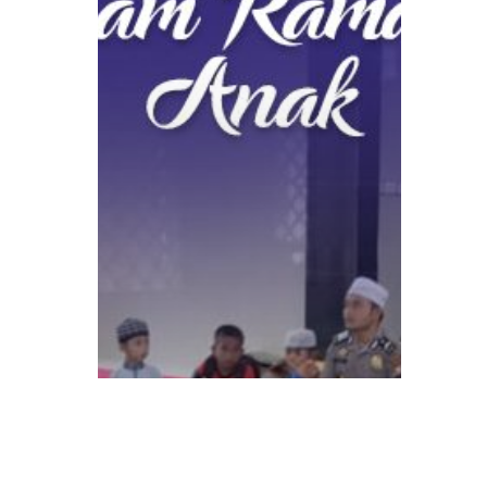
Sukses?
Coba
Manfaatkan
Program
Ramadhan
Anak