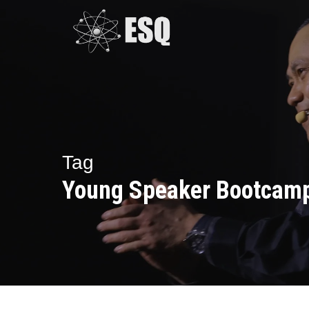
Skip
to
main
content
Tag
Young Speaker Bootcam