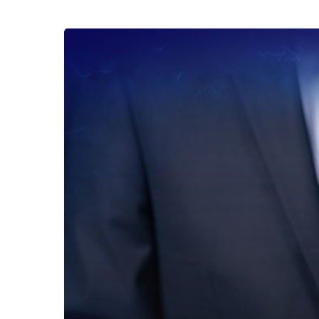
Mengapa
Perlu
Coaching
untuk
Membangun
Mental
Calon
Pebisnis?