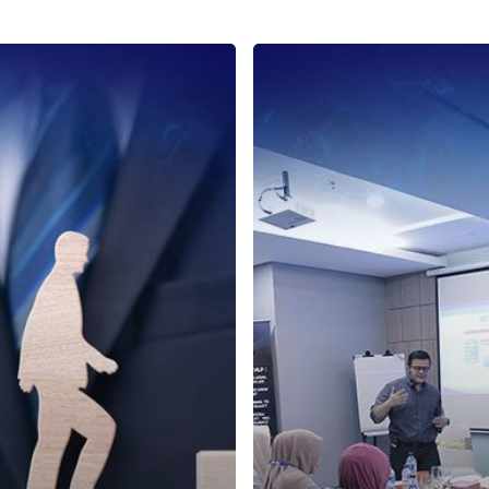
Keuntungan
Metode
Coaching
dalam
Pengembangan
Potensi
Karyawan