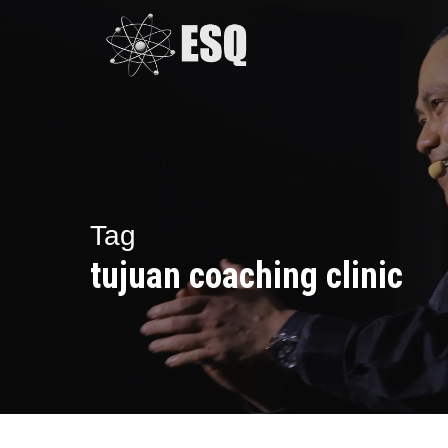
Skip
to
main
content
Tag
tujuan coaching clinic