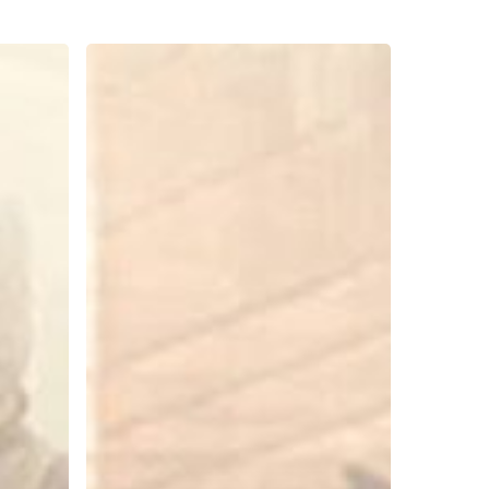
Menghilangkan
Lelah
Saat
Sedang
Banyak
Masalah,
Ini
Caranya