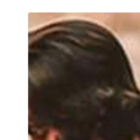
Kenapa
Saya
Tidak
Bahagia,
Apa
Penyebabnya
?