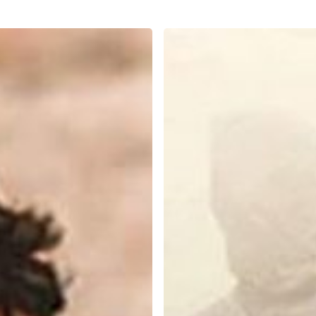
Jangan
Resah,
Rezeki
Allah
yang
Ngatur,
Renungkanlah
Cerita
Ini