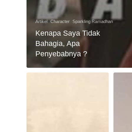
Artikel
Character
Sparkling Ramadhan
Kenapa Saya Tidak
Bahagia, Apa
Penyebabnya ?
Untuk
Kisah
Apa
Inspiratif
Kita
Kehidup
Hidup
Tentang
di
Manusia
Dunia
dan
?
Botol
Untuk