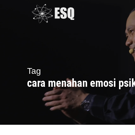
Skip
to
main
content
Tag
cara menahan emosi psik