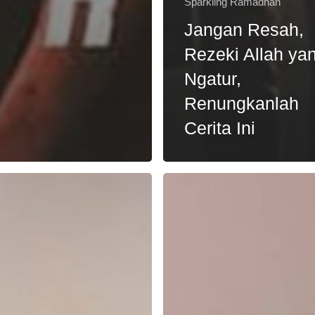
Sparkling Ramadhan
Jangan Resah,
Rezeki Allah ya
Ngatur,
Renungkanlah
Cerita Ini
Jangan
Marah
an
di
Depan
Anak,
Renungan
untuk
Para