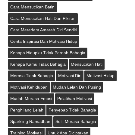
Cara Mensucikan Batin
Cara Mensucikan Hati Dan Pikiran
Cara Meredam Amarah Diri Sendiri
Cerita Inspirasi Dan Motivasi Hidup
Kenapa Hidupku Tidak Pernah Bahagia
Kenapa Kamu Tidak Bahagia
Mensucikan Hati
Merasa Tidak Bahagia
Motivasi Diri
Motivasi Hidup
Motivasi Kehidupan
Mudah Lelah Dan Pusing
Mudah Merasa Emosi
Pelatihan Motivasi
Penghilang Lelah
Penyebab Tidak Bahagia
Sparkling Ramadhan
Sulit Merasa Bahagia
Training Motivasi
Untuk Apa Diciptakan