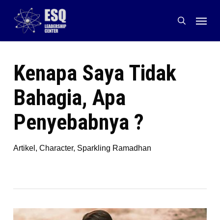
Skip
Menu
to
search
main
content
Kenapa Saya Tidak
Bahagia, Apa
Penyebabnya ?
Artikel
,
Character
,
Sparkling Ramadhan