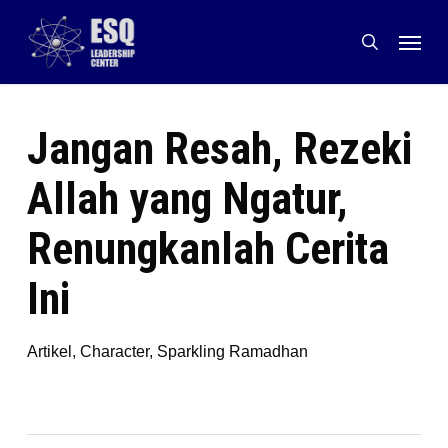
Skip
Menu
to
search
main
content
Jangan Resah, Rezeki
Allah yang Ngatur,
Renungkanlah Cerita
Ini
Artikel
,
Character
,
Sparkling Ramadhan