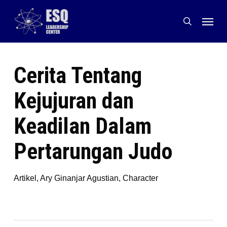
Skip
Menu
to
search
main
content
Cerita Tentang
Kejujuran dan
Keadilan Dalam
Pertarungan Judo
Artikel
,
Ary Ginanjar Agustian
,
Character