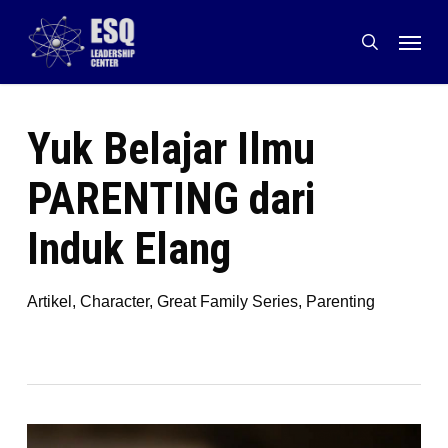
Skip
Menu
to
search
main
content
Yuk Belajar Ilmu
PARENTING dari
Induk Elang
Artikel
,
Character
,
Great Family Series
,
Parenting