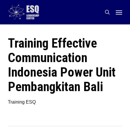
Skip
Menu
to
search
main
content
Training Effective
Communication
Indonesia Power Unit
Pembangkitan Bali
Training ESQ